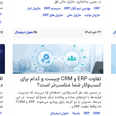
در چنین ساختاری، ماژول مالی فق...
کال
سنت
ERP
بهترین نرم افزار ERP
سیستم ERP
ماژول انبار
P
ماژول تولید
ماژول مالی
ماژول های ERP
را
ل
۲۳ خرد ۱۴۰۵
تحول دیجیتال
۱۶ خرد ۱۴۰۵
تفاوت ERP و CRM چیست و کدام برای
اق
کسب‌وکار شما مناسب‌تر است؟
دی
در مسیر رشد هر کسب‌وکاری، لحظه‌ای فرا می‌رسد که مدیریت
در
فرآیندها با ابزارهای ساده و پراکنده دیگر پاسخ‌گو نیست. در این
کم
مرحله، مدیران با دو گزینه رایج روبه‌رو می‌شوند: ERP یا CRM؟
اعل
اما واقعاً تفاوت ERP و ...
ظر
CRM
ERP
پامیکا
تحول دیجیتال
اق