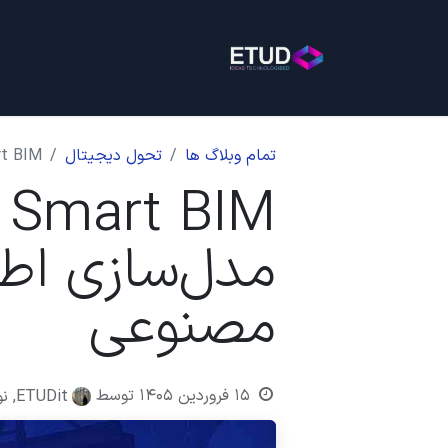
خانه
خدمات
بلاگ
روی
تمام وبلاگ ها
تحول دیجیتال
Smart BIM در صنعت ساختمان: نسل جدید مدل‌س
M
مدل‌سازی اط
مصنوعی
۱۵ فروردین ۱۴۰۵
توسط
ETUDit, نورا دهقان