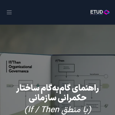
راهنمای گام‌به‌گام ساختار
حکمرانی سازمانی
(با منطق If / Then)