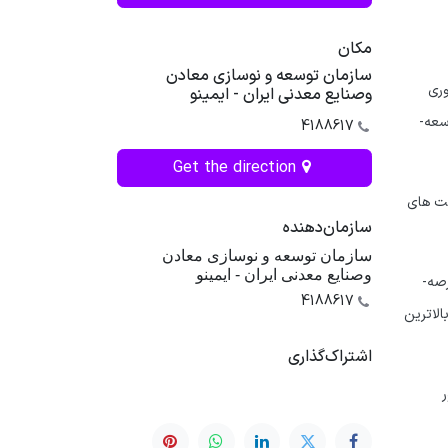
مکان
سازمان توسعه و نوسازی معادن
وری
وصنایع معدنی ایران - ایمینو
معنا می­شود. این فرصتی است برای کمک به همه، از جمله رهبران و مدیران صنایع و کسب­ وکارها، تا از فناوری به منظور بهینه­ سازی منابع و توسعه­
4188617
Get the direction
شرکت­ های
سازمان‌دهنده
سازمان توسعه و نوسازی معادن
وصنایع معدنی ایران - ایمینو
در پیش رویداد (ایمینو) به عنوان مجری طرح زیست بوم نوآوری و فناوری بخش معدن و صنایع ایران چندین شرکت دانش­ بنیان فعال در عرصه­
4188617
الاترین
اشتراک‌گذاری
ر