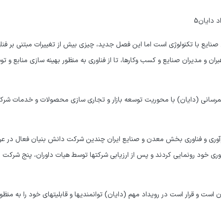
 دایان5
نایع با تکنولوژی است اما این فصل جدید، چیزی بیش از تغییرات مبتنی بر فنا
بهمن ماه 1401، پنجمین رویداد همرسانی (دایان) با محوریت توسعه­ بازار و تجاری­ سازی محصولات و خدمات 
ی خود رونمایی کردند و پس از ارزیابی شرکت­ها توسط هیات داوران، پنج شرکت ب
است و قرار است در رویداد مهم (دایان) توانمندی­ها و قابلیت­های خود را به منظو